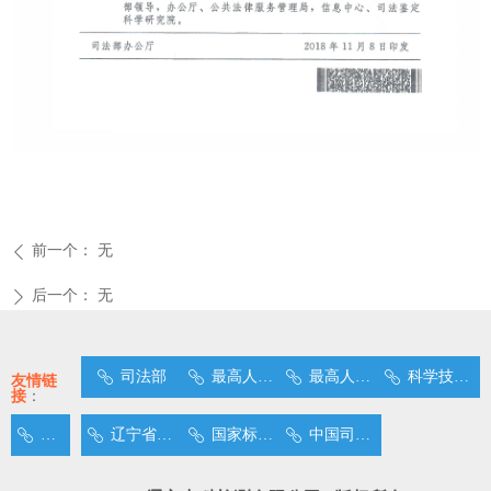
前一个：
无
ꄴ
后一个：
无
ꄲ
司法部
最高人民法院
最高人民检察院
科学技术部
ꁓ
ꁓ
ꁓ
ꁓ
友情链
接
：
公安部
辽宁省司法厅
国家标准化管理委员会
中国司法鉴定
ꁓ
ꁓ
ꁓ
ꁓ